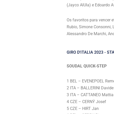
(Jayco AlUla) e Edoardo Af
Os favoritos para vencer 
Rubio, Simone Consonni, L
Alessandro De Marchi, And
GIRO D'ITALIA 2023 - ST
SOUDAL QUICK-STEP
1 BEL – EVENEPOEL Rem
2 ITA – BALLERINI Davide
3 ITA – CATTANEO Mattia
4 CZE – CERNÝ Josef
5 CZE – HIRT Jan