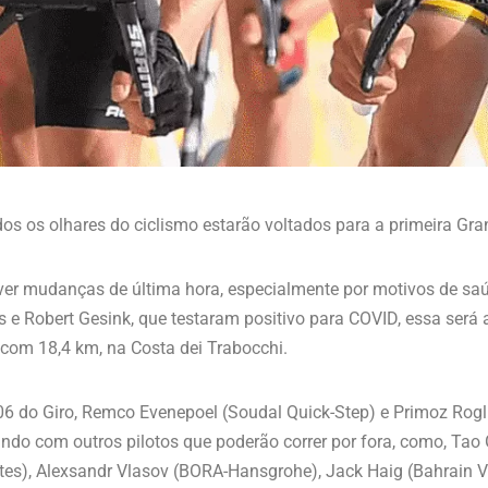
os os olhares do ciclismo estarão voltados para a primeira Gran
r mudanças de última hora, especialmente por motivos de saúd
e Robert Gesink, que testaram positivo para COVID, essa será a
 com 18,4 km, na Costa dei Trabocchi.
06 do Giro, Remco Evenepoel (Soudal Quick-Step) e Primoz Rogli
do com outros pilotos que poderão correr por fora, como, Tao
s), Alexsandr Vlasov (BORA-Hansgrohe), Jack Haig (Bahrain Vi