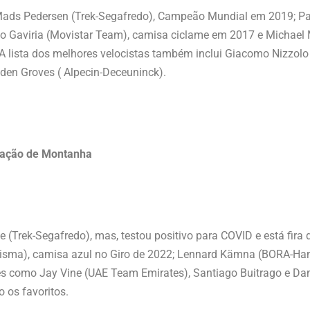
o Mads Pedersen (Trek-Segafredo), Campeão Mundial em 2019; 
o Gaviria (Movistar Team), camisa ciclame em 2017 e Michael
 lista dos melhores velocistas também inclui Giacomo Nizzolo (
den Groves ( Alpecin-Deceuninck).
cação de Montanha
e (Trek-Segafredo), mas, testou positivo para COVID e está fira 
ma), camisa azul no Giro de 2022; Lennard Kämna (BORA-Hans
s como Jay Vine (UAE Team Emirates), Santiago Buitrago e Dam
 os favoritos.