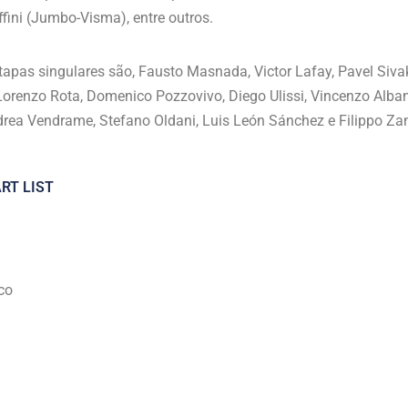
fini (Jumbo-Visma), entre outros.
etapas singulares são, Fausto Masnada, Victor Lafay, Pavel Siva
orenzo Rota, Domenico Pozzovivo, Diego Ulissi, Vincenzo Alban
rea Vendrame, Stefano Oldani, Luis León Sánchez e Filippo Zana
ART LIST
co