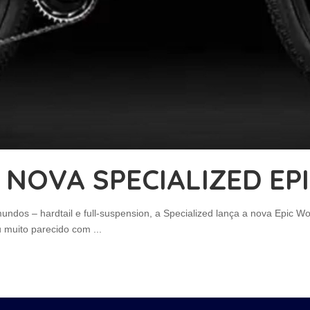
NOVA SPECIALIZED EP
ndos – hardtail e full-suspension, a Specialized lança a nova Epic W
ou muito parecido com
...