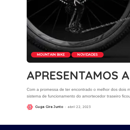
MOUNTAIN BIKE
NOVIDADES
APRESENTAMOS A 
Com a promessa de ter encontrado o melhor dos dois mu
sistema de funcionamento do amortecedor traseiro fic
Guga Gira Junto
abril 22, 2023