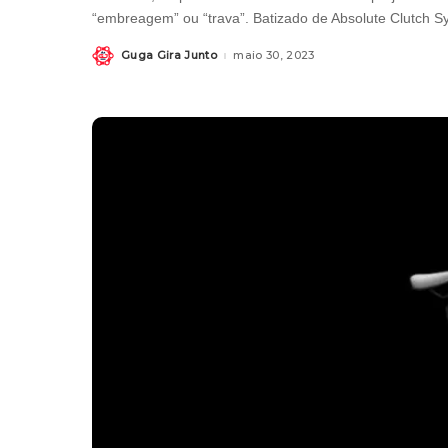
“embreagem” ou “trava”. Batizado de Absolute Clutch S
Guga Gira Junto
maio 30, 2023