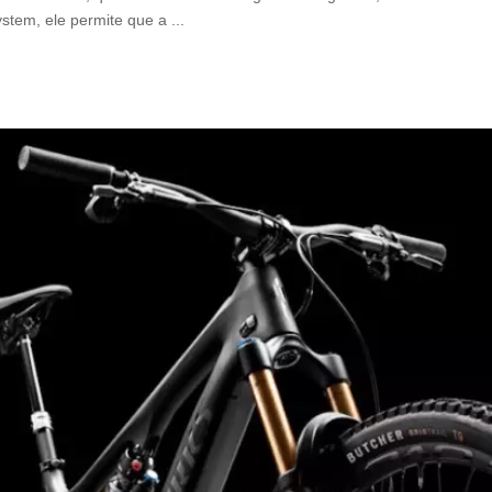
ystem, ele permite que a
...