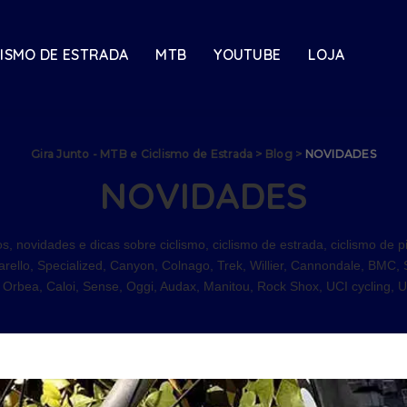
LISMO DE ESTRADA
MTB
YOUTUBE
LOJA
Gira Junto - MTB e Ciclismo de Estrada
>
Blog
>
NOVIDADES
NOVIDADES
s, novidades e dicas sobre ciclismo, ciclismo de estrada, ciclismo de 
ello, Specialized, Canyon, Colnago, Trek, Willier, Cannondale, BMC, 
 Orbea, Caloi, Sense, Oggi, Audax, Manitou, Rock Shox, UCI cycling, U