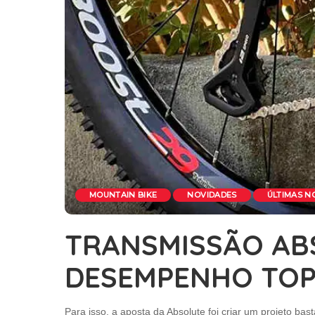
MOUNTAIN BIKE
NOVIDADES
ÚLTIMAS N
TRANSMISSÃO ABS
DESEMPENHO TOPO
Para isso, a aposta da Absolute foi criar um projeto b