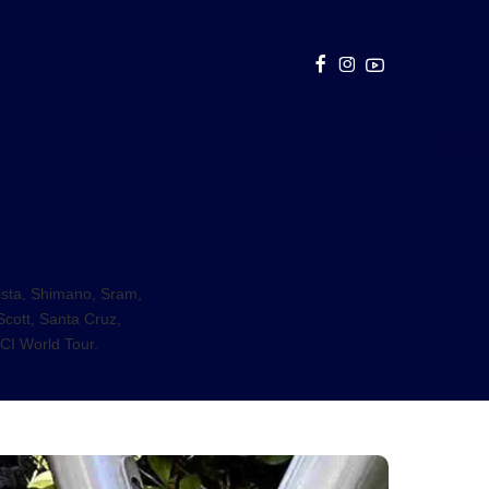
pista, Shimano, Sram,
Scott, Santa Cruz,
CI World Tour.